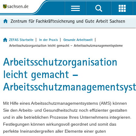
P
P
H
W
F
o
o
a
e
o
r
r
u
i
o
Zentrum für Fachkräftesicherung und Gute Arbeit Sachsen
t
t
p
t
t
a
a
t
e
e
l
l
i
r
r
Hauptinhalt
ZEFAS Startseite
In der Praxis
Gesunde Arbeitswelt
ü
n
n
e
-
Aktuelle
Arbeitsschutzorganisation leicht gemacht – Arbeitsschutzmanagementsysteme
Seite:
b
a
h
I
B
Arbeitsschutzorganisation
e
v
a
n
e
r
i
l
f
r
leicht gemacht –
g
g
t
o
e
r
a
r
i
Arbeitsschutzmanagementsys
e
t
m
c
i
i
a
h
f
o
t
Mit Hilfe eines Arbeitsschutzmanagementsystems (AMS) können
e
n
i
Sie den Arbeits- und Gesundheitschutz noch effizienter gestalten
n
o
und in alle betrieblichen Prozesse Ihres Unternehmens integrieren.
d
n
Festlegungen können wirkungsvoll geordnet und somit das
e
perfekte Ineinandergreifen aller Elemente einer guten
N