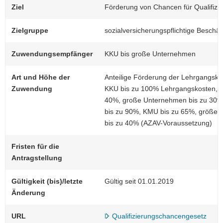
Ziel
Förderung von Chancen für Qualifizie
a
v
Zielgruppe
sozialversicherungspflichtige Beschäft
i
g
Zuwendungsempfänger
KKU bis große Unternehmen
a
t
Art und Höhe der
Anteilige Förderung der Lehrgangsko
i
Zuwendung
KKU bis zu 100% Lehrgangskosten, 
o
40%, große Unternehmen bis zu 30%; 
n
bis zu 90%, KMU bis zu 65%, größe
bis zu 40% (AZAV-Voraussetzung)
Fristen für die
Antragstellung
Gültigkeit (bis)/letzte
Gültig seit 01.01.2019
Änderung
URL
Qualifizierungschancengesetz