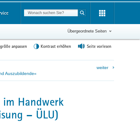
Suchbegriff
rvice
Suche starten
Übergeordnete Seiten
tgröße anpassen
Kontrast erhöhen
Seite vorlesen
weiter
nd Auszubildende«
ng im Handwerk
eisung – ÜLU)