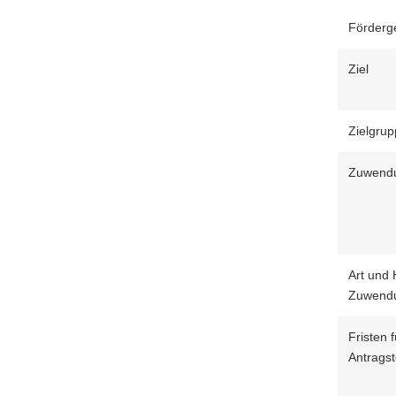
a
Förderg
v
i
Ziel
g
a
t
Zielgru
i
o
Zuwend
n
Art und
Zuwend
Fristen f
Antragst