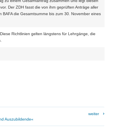
trag zu einem Gesamtantrag zusammen und legt diesen
r. Der ZDH fasst die von ihm geprüften Anträge aller
 BAFA die Gesamtsumme bis zum 30. November eines
 Diese Richtlinien gelten längstens für Lehrgänge, die
.
weiter
nd Auszubildende«