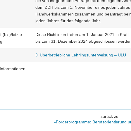
die von ihr geprüften Anträge mit dem eigenen An
dem ZDH bis zum 1. November eines jeden Jahres vo
Handwerkskammern zusammen und beantragt beim
jeden Jahres für das folgende Jahr.
t (bis)/letzte
Diese Richtlinien treten am 1. Januar 2021 in Kraft.
ng
bis zum 31. Dezember 2024 abgeschlossen werden
Überbetriebliche Lehrlingsunterweisung – ÜLU
Informationen
zurück zu
»Förderprogramme: Berufsorientierung u