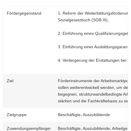
a
v
Fördergegenstand
1. Reform der Weiterbildungsförderung 
i
Sozialgesetzbuch (SGB III),
g
a
2. Einführung eines Qualifizierungsgeld
t
i
3. Einführung einer Ausbildungsgaranti
o
n
4. Verlängerung der Erstattungen bei b
Ziel
Förderinstrumente der Arbeitsmarktpoli
sollen weiterentwickelt werden, um der
begegnen, strukturwandelbedingte Arbei
stärken und die Fachkräftebasis zu sic
Zielgruppe
Beschäftigte, Auszubildende
Zuwendungsempfänger
Beschäftigte, Auszubildende, Arbeitgeb