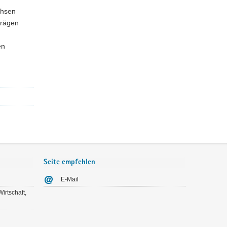
chsen
rträgen
en
Seite empfehlen
E-Mail
irtschaft,