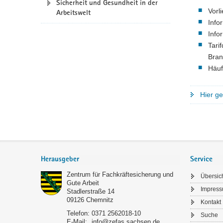
Sicherheit und Gesundheit in der
a
Vorl
Arbeitswelt
v
Info
i
Info
g
Tari
a
Bran
t
Häuf
i
o
Hier ge
n
Footer-
Bereich
Herausgeber
Service
Zentrum für Fachkräftesicherung und
Übersic
Gute Arbeit
Impres
Stadlerstraße 14
09126
Chemnitz
Kontakt
Telefon:
0371 2562018-10
Suche
E-Mail:
info@zefas.sachsen.de