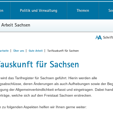
reifende
en
Politik und Verwaltung
Themen
Se
 Arbeit Sachsen
Schrif
Aktuelle
t
rtseite
Über uns
Gute Arbeit
Tarifauskunft für Sachsen
Seite:
fauskunft für Sachsen
ird das Tarifregister für Sachsen geführt. Hierin werden alle
ragsabschlüsse, deren Änderungen als auch Aufhebungen sowie der Be
gung der Allgemeinverbindlichkeit erfasst und eingetragen. Dabei hande
rträge, welche sich auf den Freistaat Sachsen erstrecken.
 zu folgenden Aspekten helfen wir Ihnen gerne weiter: