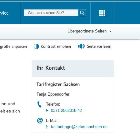
Suchbegriff
rvice
Suche starten
Übergeordnete Seiten
tgröße anpassen
Kontrast erhöhen
Seite vorlesen
Weitere
Ihr Kontakt
Information
Tarifregister Sachsen
Tanja Eppendorfer
ginn und
Telefon:
0371 2562018-42
lt es sich
E-Mail:
tarifanfrage@zefas.sachsen.de