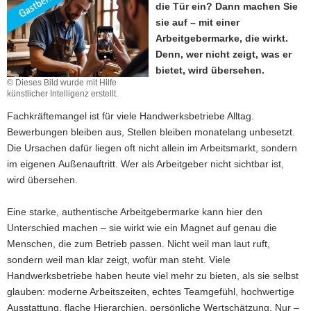
die Tür ein? Dann machen Sie
a
sie auf – mit einer
v
Arbeitgebermarke, die wirkt.
i
Denn, wer nicht zeigt, was er
g
bietet, wird übersehen.
a
© Dieses Bild wurde mit Hilfe
künstlicher Intelligenz erstellt.
t
i
Fachkräftemangel ist für viele Handwerksbetriebe Alltag.
o
Bewerbungen bleiben aus, Stellen bleiben monatelang unbesetzt.
n
Die Ursachen dafür liegen oft nicht allein im Arbeitsmarkt, sondern
im eigenen
Außenauftritt. Wer als Arbeitgeber nicht sichtbar ist,
wird übersehen.
Eine starke, authentische Arbeitgebermarke kann hier den
Unterschied machen – sie wirkt wie ein Magnet auf genau die
Menschen, die zum Betrieb passen. Nicht weil man laut ruft,
sondern weil man klar zeigt, wofür man steht. Viele
Handwerksbetriebe haben heute viel mehr zu bieten, als sie selbst
glauben: moderne Arbeitszeiten, echtes Teamgefühl, hochwertige
Ausstattung, flache Hierarchien, persönliche Wertschätzung. Nur –