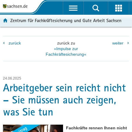
P
P
H
F
o
o
a
o
r
r
u
o
Zentrum für Fachkräftesicherung und Gute Arbeit Sachsen
t
t
p
t
a
a
t
e
l
l
i
r
zurück
zurück zu
weiter
ü
n
n
-
»Impulse zur
b
a
h
B
Fachkräftesicherung«
e
v
a
e
r
i
l
r
g
g
t
e
r
a
i
24.06.2025
Arbeitgeber sein reicht nicht
e
t
c
i
i
h
– Sie müssen auch zeigen,
f
o
e
n
was Sie tun
n
d
e
Fachkräfte rennen Ihnen nicht
N