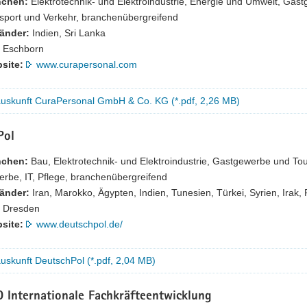
nchen:
Elektrotechnik- und Elektroindustrie, Energie und Umwelt, Gas
sport und Verkehr, branchenübergreifend
länder:
Indien, Sri Lanka
Eschborn
site:
www.curapersonal.com
auskunft CuraPersonal GmbH & Co. KG (*.pdf, 2,26 MB)
Pol
nchen:
Bau, Elektrotechnik- und Elektroindustrie, Gastgewerbe und To
rbe, IT, Pflege, branchenübergreifend
länder:
Iran, Marokko, Ägypten, Indien, Tunesien, Türkei, Syrien, Irak, 
Dresden
site:
www.deutschpol.de/
uskunft DeutschPol (*.pdf, 2,04 MB)
 Internationale Fachkräfteentwicklung