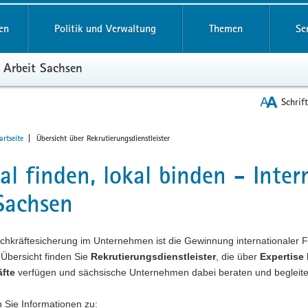
reifende
en
Politik und Verwaltung
Themen
Se
 Arbeit Sachsen
Schrif
Aktuelle
t
rtseite
Übersicht über Rekrutierungsdienstleister
Seite:
al finden, lokal binden - Inte
Sachsen
chkräftesicherung im Unternehmen ist die Gewinnung internationaler Fa
Übersicht finden Sie
Rekrutierungsdienstleister
, die über
Expertise
äfte
verfügen und sächsische Unternehmen dabei beraten und begleite
n Sie Informationen zu: