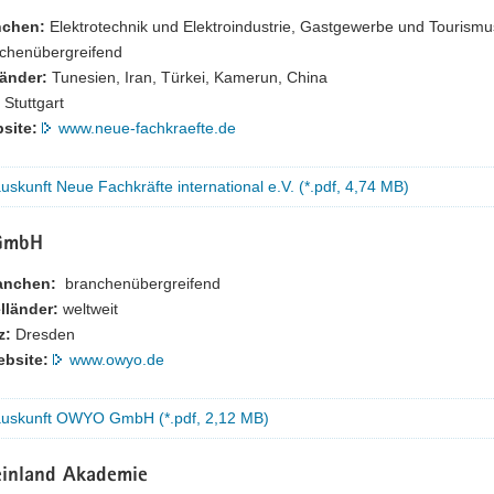
nchen:
Elektrotechnik und Elektroindustrie, Gastgewerbe und Tourismus
chenübergreifend
länder:
Tunesien, Iran, Türkei, Kamerun, China
Stuttgart
site:
www.neue-fachkraefte.de
uskunft Neue Fachkräfte international e.V. (*.pdf, 4,74 MB)
GmbH
anchen:
branchenübergreifend
lländer:
weltweit
z:
Dresden
bsite:
www.owyo.de
auskunft OWYO GmbH (*.pdf, 2,12 MB)
inland Akademie