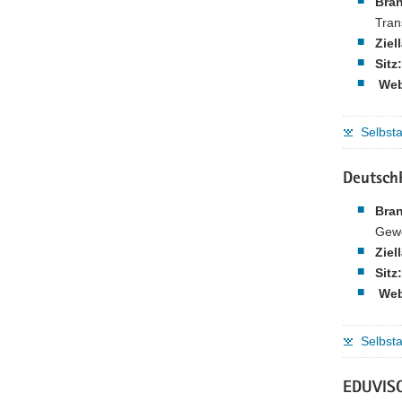
Bra
Tran
Ziel
Sitz:
Web
Selbst
Deutsch
Bra
Gewe
Ziel
Sitz:
Web
Selbsta
EDUVISO