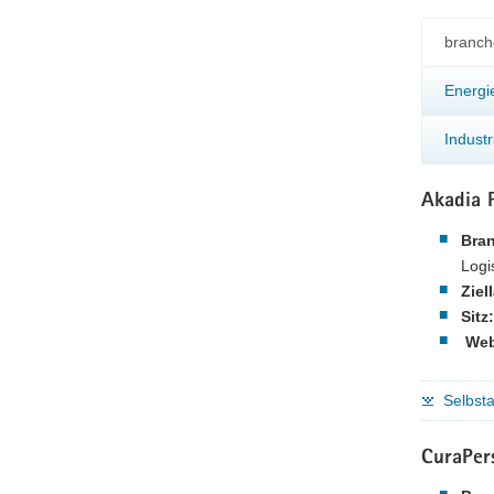
branch
Energi
Indust
Akadia
Bra
Logi
Ziel
Sitz:
Web
Selbst
CuraPer