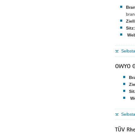
Bra
bran
Ziel
Sitz:
Web
Selbsta
OWYO 
Br
Zie
Sit
We
Selbst
TÜV Rhe