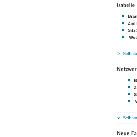
Isabell
Bra
Ziel
Sitz:
Web
Selbsta
Netzwerk
B
Z
S
Selbsta
Neue Fac