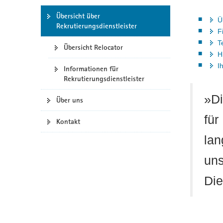
a
Übersicht über
Ü
v
Rekrutierungsdienstleister
F
i
T
g
Übersicht Relocator
H
a
I
t
Informationen für
Rekrutierungsdienstleister
i
o
»Di
Über uns
n
für
Kontakt
lan
uns
Die