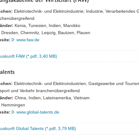
dungsakademie der Wirtschaft (FAW)
nchen:
Elektrotechnik- und Elektroindustrie; Industrie, Verarbeitende
chenübergreifend
länder:
Kenia, Tunesien, Indien, Marokko
Dresden, Chemnitz, Leipzig, Bautzen, Plauen
site:
www.faw.de
uskunft FAW (*.pdf, 3,40 MB)
alents
nchen:
Elektrotechnik- und Elektroindustrien, Gastgewerbe und Tourism
sport und Verkehr branchenübergreifend
länder:
China, Indien, Lateinamerika, Vietnam
Hemmingen
site:
www.global-talents.de
uskunft Global Talents (*.pdf, 3,79 MB)