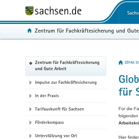
P
P
H
F
Portalüberg
o
o
a
o
Navigation
Sachs
r
r
u
o
t
t
p
t
Portal:
Zentrum für Fachkräftesicherung und Gute
a
a
t
e
l
l
i
r
ü
n
n
-
b
a
h
B
Portalnavigation
e
v
a
e
Hauptinhal
ZEFAS Sta
Zentrum für Fachkräftesicherung
r
i
l
r
(in
und Gute Arbeit
g
g
t
e
Glob
eigenes
Web-
r
a
i
Impulse zur Fachkräftesicherung
für 
Portal
e
t
c
wechseln)
In der Praxis
i
i
h
f
o
Tarifauskunft für Sachsen
Für die Fa
e
n
folgenden 
n
Förderkompass
Arbeitskr
d
e
Unterstützung vor Ort
Hier finde
N