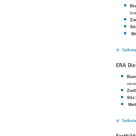
Br
br
Zie
Sit
We
Selbst
ERA Die
Bra
vera
Ziel
Sitz:
Web
Selbst