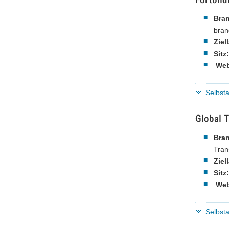
Fortbil
Bra
bran
Ziel
Sitz:
Web
Selbsta
Global T
Bra
Tran
Ziel
Sitz:
Web
Selbsta