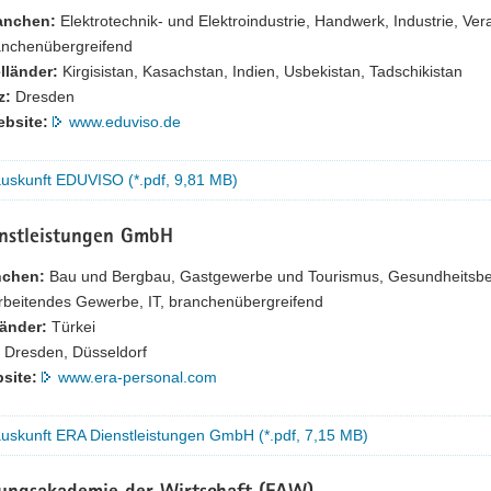
anchen:
Elektrotechnik- und Elektroindustrie, Handwerk, Industrie, Ve
anchenübergreifend
lländer:
Kirgisistan, Kasachstan, Indien, Usbekistan, Tadschikistan
z:
Dresden
bsite:
www.eduviso.de
auskunft EDUVISO (*.pdf, 9,81 MB)
nstleistungen GmbH
nchen:
Bau und Bergbau, Gastgewerbe und Tourismus, Gesundheitsbere
rbeitendes Gewerbe, IT, branchenübergreifend
länder:
Türkei
Dresden, Düsseldorf
site:
www.era-personal.com
auskunft ERA Dienstleistungen GmbH (*.pdf, 7,15 MB)