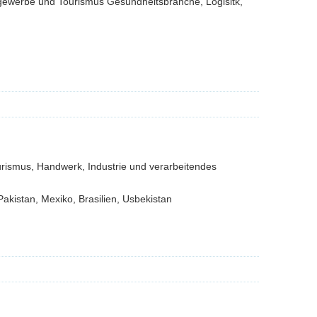
tgewerbe und Tourismus Gesundheitsbranche, Logisitk,
urismus, Handwerk, Industrie und verarbeitendes
Pakistan, Mexiko, Brasilien, Usbekistan