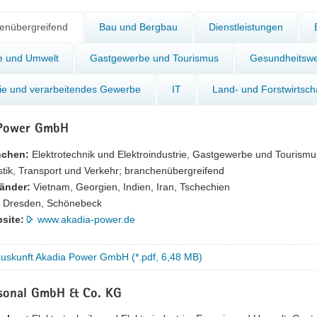
enübergreifend
Bau und Bergbau
Dienstleistungen
e und Umwelt
Gastgewerbe und Tourismus
Gesundheitsw
rie und verarbeitendes Gewerbe
IT
Land- und Forstwirtsch
 Power GmbH
nchen:
Elektrotechnik und Elektroindustrie, Gastgewerbe und Tourism
stik, Transport und Verkehr; branchenübergreifend
länder:
Vietnam, Georgien, Indien, Iran, Tschechien
Dresden, Schönebeck
site:
www.akadia-power.de
auskunft Akadia Power GmbH (*.pdf, 6,48 MB)
sonal GmbH & Co. KG