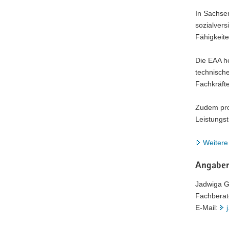
In Sachse
sozialvers
Fähigkeit
Die EAA he
technische
Fachkräft
Zudem pro
Leistungst
Weitere
Angaben
Jadwiga G
Fachberat
E-Mail: