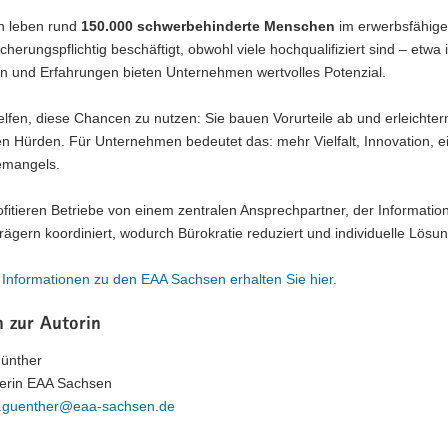
n leben rund
150.000 schwerbehinderte Menschen
im erwerbsfähigen 
icherungspflichtig beschäftigt, obwohl viele hochqualifiziert sind – etw
en und Erfahrungen bieten Unternehmen wertvolles Potenzial.
lfen, diese Chancen zu nutzen: Sie bauen Vorurteile ab und erleichte
n Hürden. Für Unternehmen bedeutet das: mehr Vielfalt, Innovation, e
emangels.
fitieren Betriebe von einem zentralen Ansprechpartner, der Informati
rägern koordiniert, wodurch Bürokratie reduziert und individuelle Lös
 Informationen zu den EAA Sachsen erhalten Sie hier.
 zur Autorin
ünther
erin EAA Sachsen
j.guenther@eaa-sachsen.de