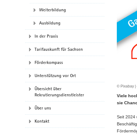
a
Weiterbildung
v
i
Ausbildung
g
a
In der Praxis
t
i
Tarifauskunft für Sachsen
o
Förderkompass
n
Unterstützung vor Ort
© Pixabay | 
Übersicht über
Rekrutierungsdienstleister
Viele hoc
sie Chan
Über uns
Seit 2024 
Kontakt
Beschäfti
Fördermögl