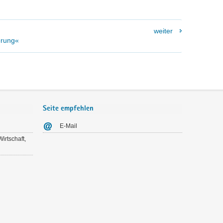
weiter
erung«
Seite empfehlen
E-Mail
irtschaft,