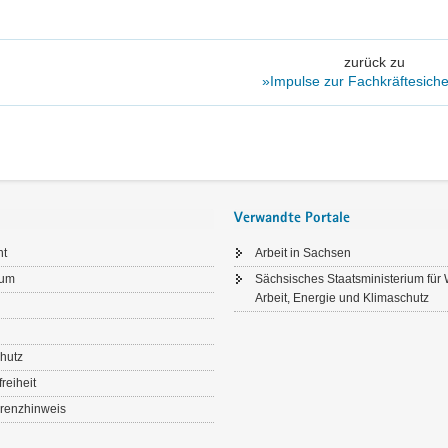
zurück zu
»Impulse zur Fachkräftesich
Verwandte Portale
ht
Arbeit in Sachsen
sum
Sächsisches Staatsministerium für W
Arbeit, Energie und Klimaschutz
hutz
freiheit
renzhinweis