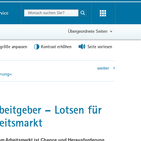
Suchbegriff
rvice
Suche starten
Übergeordnete Seiten
tgröße anpassen
Kontrast erhöhen
Seite vorlesen
weiter
erung«
beitgeber – Lotsen für
eitsmarkt
am Arbeitsmarkt ist Chance und Herausforderung