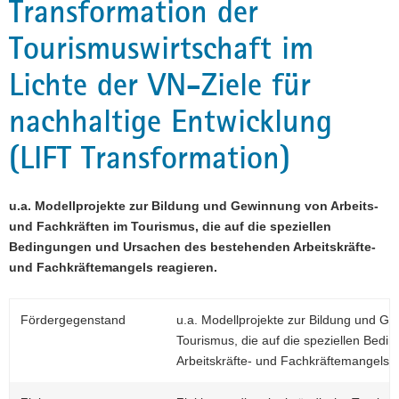
Transformation der
a
Tourismuswirtschaft im
v
i
Lichte der VN-Ziele für
g
a
nachhaltige Entwicklung
t
i
(LIFT Transformation)
o
n
u.a. Modellprojekte zur Bildung und Gewinnung von Arbeits-
und Fachkräften im Tourismus, die auf die speziellen
Bedingungen und Ursachen des bestehenden Arbeitskräfte-
und Fachkräftemangels reagieren.
Fördergegenstand
u.a. Modellprojekte zur Bildung und Ge
Tourismus, die auf die speziellen Be
Arbeitskräfte- und Fachkräftemangels r