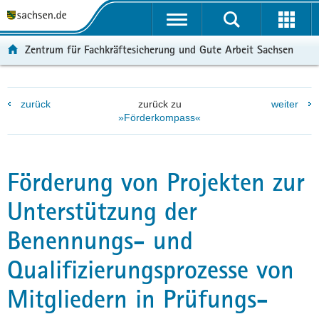
P
P
H
F
o
o
a
o
r
r
u
o
Zentrum für Fachkräftesicherung und Gute Arbeit Sachsen
t
t
p
t
a
a
t
e
l
l
i
r
zurück
zurück zu
weiter
ü
n
n
-
»Förderkompass«
b
a
h
B
e
v
a
e
r
i
l
r
g
g
t
e
Förderung von Projekten zur
r
a
i
Unterstützung der
e
t
c
i
i
h
Benennungs- und
f
o
e
n
Qualifizierungsprozesse von
n
d
Mitgliedern in Prüfungs-
e
N