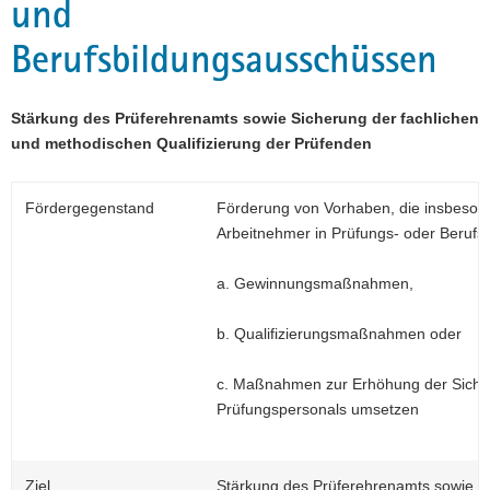
und
a
Berufsbildungsausschüssen
v
i
g
Stärkung des Prüferehrenamts sowie Sicherung der fachlichen
a
und methodischen Qualifizierung der Prüfenden
t
i
o
Fördergegenstand
Förderung von Vorhaben, die insbesonde
n
Arbeitnehmer in Prüfungs- oder Beruf
a. Gewinnungsmaßnahmen,
b. Qualifizierungsmaßnahmen oder
c. Maßnahmen zur Erhöhung der Sichtb
Prüfungspersonals umsetzen
Ziel
Stärkung des Prüferehrenamts sowie S