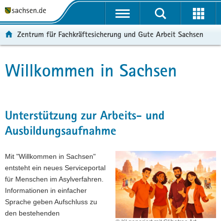
P
P
H
F
o
o
a
o
r
r
u
o
Zentrum für Fachkräftesicherung und Gute Arbeit Sachsen
t
t
p
t
a
a
t
e
l
l
i
r
Willkommen in Sachsen
Hauptinhalt
ü
n
n
-
b
a
h
B
e
v
a
e
r
i
l
r
Unterstützung zur Arbeits- und
g
g
t
e
Ausbildungsaufnahme
r
a
i
e
t
c
i
i
h
Mit "Willkommen in Sachsen"
f
o
entsteht ein neues Serviceportal
e
n
für Menschen im Asylverfahren.
n
Informationen in einfacher
d
Sprache geben Aufschluss zu
e
den bestehenden
N