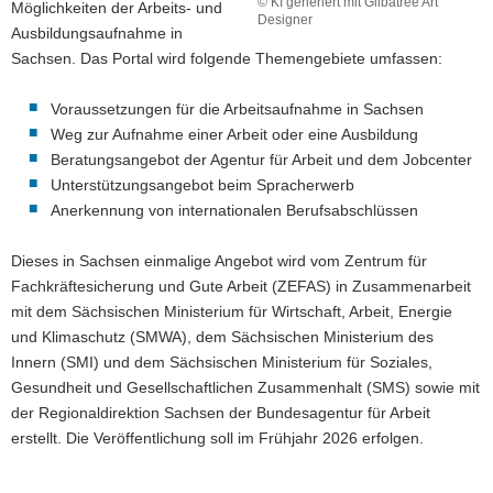
© KI generiert mit Glibatree Art
Möglichkeiten der Arbeits- und
Designer
a
Ausbildungsaufnahme in
v
Sachsen. Das Portal wird folgende Themengebiete umfassen:
i
g
Voraussetzungen für die Arbeitsaufnahme in Sachsen
a
Weg zur Aufnahme einer Arbeit oder eine Ausbildung
t
Beratungsangebot der Agentur für Arbeit und dem Jobcenter
i
Unterstützungsangebot beim Spracherwerb
o
Anerkennung von internationalen Berufsabschlüssen
n
Dieses in Sachsen einmalige Angebot wird vom Zentrum für
Fachkräftesicherung und Gute Arbeit (ZEFAS) in Zusammenarbeit
mit dem Sächsischen Ministerium für Wirtschaft, Arbeit, Energie
und Klimaschutz (SMWA), dem Sächsischen Ministerium des
Innern (SMI) und dem Sächsischen Ministerium für Soziales,
Gesundheit und Gesellschaftlichen Zusammenhalt (SMS) sowie mit
der Regionaldirektion Sachsen der Bundesagentur für Arbeit
erstellt. Die Veröffentlichung soll im Frühjahr 2026 erfolgen.