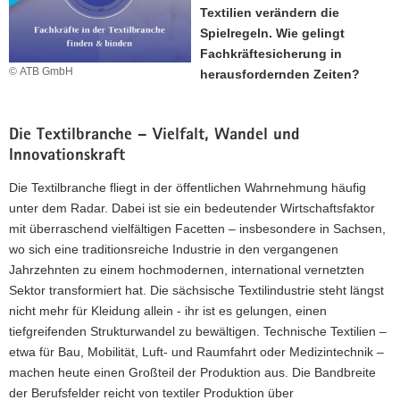
Textilien verändern die
a
Spielregeln. Wie gelingt
v
Fachkräftesicherung in
i
© ATB GmbH
herausfordernden Zeiten?
g
a
t
Die Textilbranche – Vielfalt, Wandel und
i
Innovationskraft
o
n
Die Textilbranche fliegt in der öffentlichen Wahrnehmung häufig
unter dem Radar. Dabei ist sie ein bedeutender Wirtschaftsfaktor
mit überraschend vielfältigen Facetten – insbesondere in Sachsen,
wo sich eine traditionsreiche Industrie in den vergangenen
Jahrzehnten zu einem hochmodernen, international vernetzten
Sektor transformiert hat. Die sächsische Textilindustrie steht längst
nicht mehr für Kleidung allein - ihr ist es gelungen, einen
tiefgreifenden Strukturwandel zu bewältigen. Technische Textilien –
etwa für Bau, Mobilität, Luft- und Raumfahrt oder Medizintechnik –
machen heute einen Großteil der Produktion aus. Die Bandbreite
der Berufsfelder reicht von textiler Produktion über