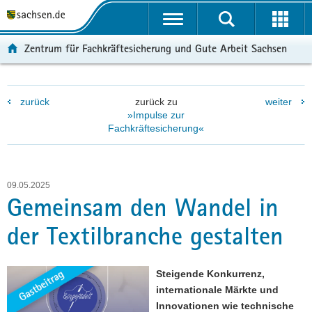
P
P
H
F
o
o
a
o
r
r
u
o
Zentrum für Fachkräftesicherung und Gute Arbeit Sachsen
t
t
p
t
a
a
t
e
l
l
i
r
zurück
zurück zu
weiter
ü
n
n
-
»Impulse zur
b
a
h
B
Fachkräftesicherung«
e
v
a
e
r
i
l
r
g
g
t
e
r
a
i
09.05.2025
Gemeinsam den Wandel in
e
t
c
i
i
h
der Textilbranche gestalten
f
o
e
n
n
Steigende Konkurrenz,
d
internationale Märkte und
e
Innovationen wie technische
N