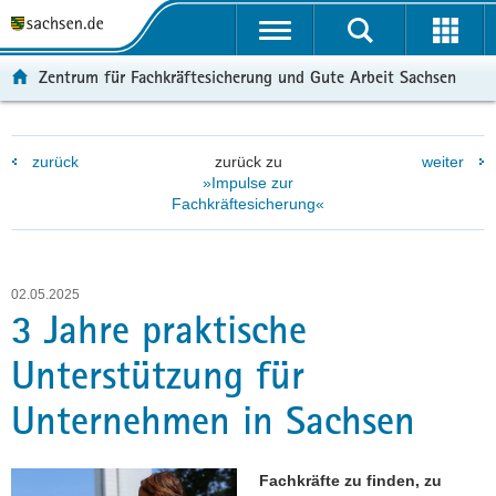
P
P
H
F
o
o
a
o
r
r
u
o
Zentrum für Fachkräftesicherung und Gute Arbeit Sachsen
t
t
p
t
a
a
t
e
l
l
i
r
zurück
zurück zu
weiter
ü
n
n
-
»Impulse zur
b
a
h
B
Fachkräftesicherung«
e
v
a
e
r
i
l
r
g
g
t
e
r
a
i
02.05.2025
3 Jahre praktische
e
t
c
i
i
h
Unterstützung für
f
o
e
n
Unternehmen in Sachsen
n
d
e
Fachkräfte zu finden, zu
N