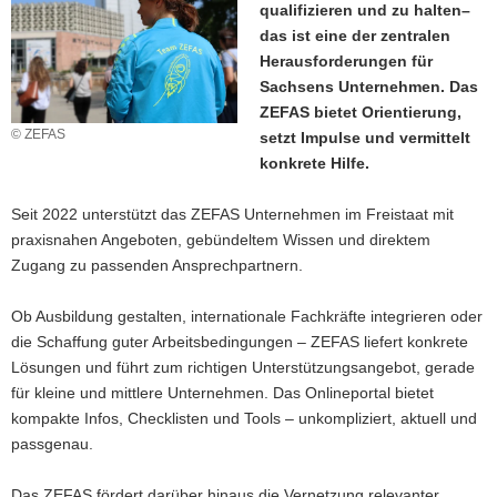
qualifizieren und zu halten–
a
das ist eine der zentralen
v
Herausforderungen für
i
Sachsens Unternehmen. Das
g
ZEFAS bietet Orientierung,
a
© ZEFAS
setzt Impulse und vermittelt
t
konkrete Hilfe.
i
o
Seit 2022 unterstützt das ZEFAS Unternehmen im Freistaat mit
n
praxisnahen Angeboten, gebündeltem Wissen und direktem
Zugang zu passenden Ansprechpartnern.
Ob Ausbildung gestalten, internationale Fachkräfte integrieren oder
die Schaffung guter Arbeitsbedingungen – ZEFAS liefert konkrete
Lösungen und führt zum richtigen Unterstützungsangebot, gerade
für kleine und mittlere Unternehmen. Das Onlineportal bietet
kompakte Infos, Checklisten und Tools – unkompliziert, aktuell und
passgenau.
Das ZEFAS fördert darüber hinaus die Vernetzung relevanter