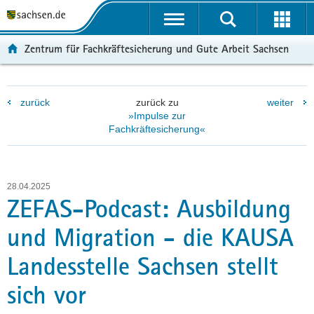
P
P
H
F
o
o
a
o
r
r
u
o
Zentrum für Fachkräftesicherung und Gute Arbeit Sachsen
t
t
p
t
a
a
t
e
l
l
i
r
zurück
zurück zu
weiter
ü
n
n
-
»Impulse zur
b
a
h
B
Fachkräftesicherung«
e
v
a
e
r
i
l
r
g
g
t
e
r
a
i
28.04.2025
ZEFAS-Podcast: Ausbildung
e
t
c
i
i
h
und Migration - die KAUSA
f
o
e
n
Landesstelle Sachsen stellt
n
d
sich vor
e
N