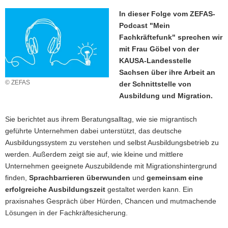
a
In dieser Folge vom ZEFAS-
v
Podcast "Mein
i
Fachkräftefunk" sprechen wir
g
mit Frau Göbel von der
a
KAUSA-Landesstelle
t
Sachsen über ihre Arbeit an
i
© ZEFAS
der Schnittstelle von
o
Ausbildung und Migration.
n
Sie berichtet aus ihrem Beratungsalltag, wie sie migrantisch
geführte Unternehmen dabei unterstützt, das deutsche
Ausbildungssystem zu verstehen und selbst Ausbildungsbetrieb zu
werden. Außerdem zeigt sie auf, wie kleine und mittlere
Unternehmen geeignete Auszubildende mit Migrationshintergrund
finden,
Sprachbarrieren überwunden
und
gemeinsam eine
erfolgreiche Ausbildungszeit
gestaltet werden kann. Ein
praxisnahes Gespräch über Hürden, Chancen und mutmachende
Lösungen in der Fachkräftesicherung.