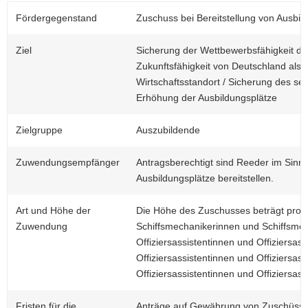
a
Fördergegenstand
Zuschuss bei Bereitstellung von Ausbil
v
i
Ziel
Sicherung der Wettbewerbsfähigkeit de
g
Zukunftsfähigkeit von Deutschland als
a
Wirtschaftsstandort / Sicherung des 
t
Erhöhung der Ausbildungsplätze
i
o
Zielgruppe
Auszubildende
n
Zuwendungsempfänger
Antragsberechtigt sind Reeder im Sinne
Ausbildungsplätze bereitstellen.
Art und Höhe der
Die Höhe des Zuschusses beträgt pro A
Zuwendung
Schiffsmechanikerinnen und Schiffsmec
Offiziersassistentinnen und Offiziersas
Offiziersassistentinnen und Offiziersas
Offiziersassistentinnen und Offiziersass
Fristen für die
Anträge auf Gewährung von Zuschüssen