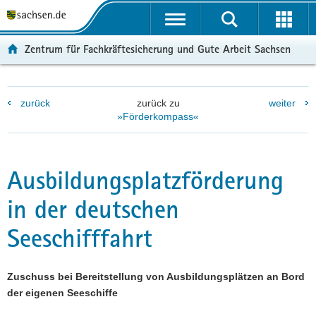
P
P
H
F
o
o
a
o
r
r
u
o
Zentrum für Fachkräftesicherung und Gute Arbeit Sachsen
t
t
p
t
a
a
t
e
l
l
i
r
zurück
zurück zu
weiter
ü
n
n
-
»Förderkompass«
b
a
h
B
e
v
a
e
r
i
l
r
g
g
t
e
Ausbildungsplatzförderung
r
a
i
in der deutschen
e
t
c
i
i
h
Seeschifffahrt
f
o
e
n
n
Zuschuss bei Bereitstellung von Ausbildungsplätzen an Bord
d
der eigenen Seeschiffe
e
N