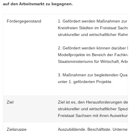
auf den Arbeitsmarkt zu begegnen.
a
v
i
Fördergegenstand
1. Gefördert werden Maßnahmen zur Fa
g
Kreisfreien Städten im Freistaat Sachs
a
struktureller und wirtschaftlicher Ra
t
i
2. Gefördert werden können darüber 
o
Modellprojekte im Bereich der Fachkräft
n
Staatsministeriums für Wirtschaft, Arbei
3. Maßnahmen zur begleitenden Qualitä
unter 1. geförderten Projekte.
Ziel
Ziel ist es, den Herausforderungen de
struktureller und wirtschaftlicher Spezi
Freistaat Sachsen mit ihren Auswirkung
Zielgruppe
Auszubildende, Beschäftigte, Unterne