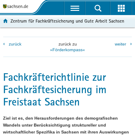
P
P
H
F
o
o
a
o
r
r
u
o
Zentrum für Fachkräftesicherung und Gute Arbeit Sachsen
t
t
p
t
a
a
t
e
l
l
i
r
zurück
zurück zu
weiter
ü
n
n
-
»Förderkompass«
b
a
h
B
e
v
a
e
r
i
l
r
g
g
t
e
Fachkräfterichtlinie zur
r
a
i
Fachkräftesicherung im
e
t
c
i
i
h
Freistaat Sachsen
f
o
e
n
n
Ziel ist es, den Herausforderungen des demografischen
d
Wandels unter Berücksichtigung struktureller und
e
wirtschaftlicher Spezifika in Sachsen mit ihren Auswirkungen
N