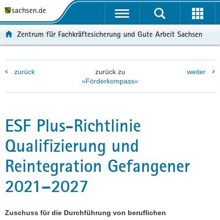
P
P
H
F
o
o
a
o
r
r
u
o
Zentrum für Fachkräftesicherung und Gute Arbeit Sachsen
t
t
p
t
a
a
t
e
l
l
i
r
zurück
zurück zu
weiter
ü
n
n
-
»Förderkompass«
b
a
h
B
e
v
a
e
r
i
l
r
g
g
t
e
ESF Plus-Richtlinie
r
a
i
Qualifizierung und
e
t
c
i
i
h
Reintegration Gefangener
f
o
e
n
2021–2027
n
d
e
Zuschuss für die Durchführung von beruflichen
N