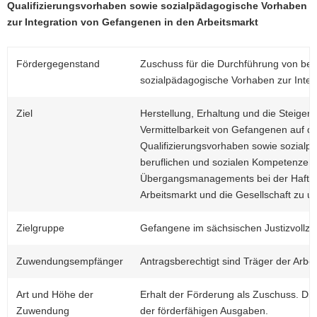
Qualifizierungsvorhaben sowie sozialpädagogische Vorhaben
a
zur Integration von Gefangenen in den Arbeitsmarkt
v
i
Fördergegenstand
Zuschuss für die Durchführung von ber
g
sozialpädagogische Vorhaben zur Integ
a
t
i
Ziel
Herstellung, Erhaltung und die Steiger
o
Vermittelbarkeit von Gefangenen auf de
n
Qualifizierungsvorhaben sowie sozialp
beruflichen und sozialen Kompetenzen
Übergangsmanagements bei der Haftent
Arbeitsmarkt und die Gesellschaft zu u
Zielgruppe
Gefangene im sächsischen Justizvollzu
Zuwendungsempfänger
Antragsberechtigt sind Träger der Arbei
Art und Höhe der
Erhalt der Förderung als Zuschuss. Di
Zuwendung
der förderfähigen Ausgaben.