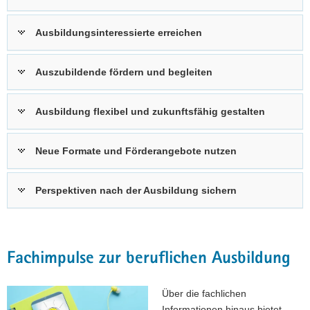
a
v
Ausbildungsinteressierte erreichen
i
g
Auszubildende fördern und begleiten
a
t
i
Ausbildung flexibel und zukunftsfähig gestalten
o
n
Neue Formate und Förderangebote nutzen
Perspektiven nach der Ausbildung sichern
Fachimpulse zur beruflichen Ausbildung
Über die fachlichen
Informationen hinaus bietet