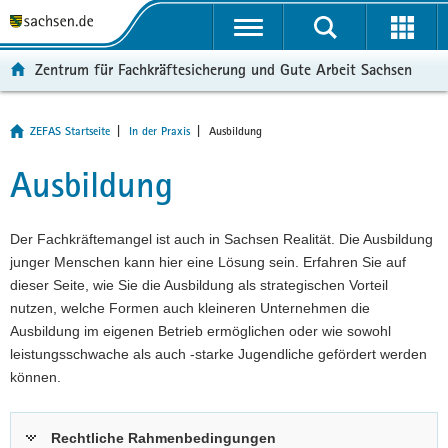
P
P
H
F
o
o
a
o
r
r
u
o
Zentrum für Fachkräftesicherung und Gute Arbeit Sachsen
t
t
p
t
a
a
t
e
l
l
i
r
Aktuelle
Hauptinhalt
ZEFAS Startseite
In der Praxis
Ausbildung
ü
n
n
-
Seite:
Ausbildung
b
a
h
B
e
v
a
e
r
i
l
r
Der Fachkräftemangel ist auch in Sachsen Realität. Die Ausbildung
g
g
t
e
junger Menschen kann hier eine Lösung sein. Erfahren Sie auf
r
a
i
dieser Seite, wie Sie die Ausbildung als strategischen Vorteil
e
t
c
nutzen, welche Formen auch kleineren Unternehmen die
i
i
h
Ausbildung im eigenen Betrieb ermöglichen oder wie sowohl
f
o
leistungsschwache als auch -starke Jugendliche gefördert werden
e
n
können.
n
d
e
Rechtliche Rahmenbedingungen
N