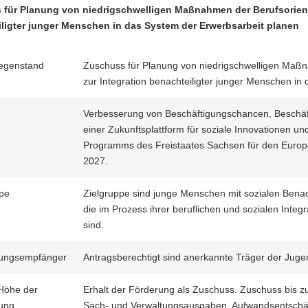
für Planung von niedrigschwelligen Maßnahmen der Berufsorient
ligter junger Menschen in das System der Erwerbsarbeit planen
egenstand
Zuschuss für Planung von niedrigschwelligen Maßn
zur Integration benachteiligter junger Menschen in
Verbesserung von Beschäftigungschancen, Beschäfti
einer Zukunftsplattform für soziale Innovationen 
Programms des Freistaates Sachsen für den Europä
2027.
ppe
Zielgruppe sind junge Menschen mit sozialen Benac
die im Prozess ihrer beruflichen und sozialen Inte
sind.
ungsempfänger
Antragsberechtigt sind anerkannte Träger der Jugen
 Höhe der
Erhalt der Förderung als Zuschuss. Zuschuss bis 
ung
Sach- und Verwaltungsausgaben, Aufwandsentschäd