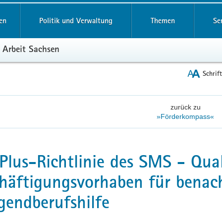
reifende
en
Politik und Verwaltung
Themen
Se
 Arbeit Sachsen
Schrif
zurück zu
»Förderkompass«
Plus-Richtlinie des SMS - Qual
häftigungsvorhaben für benac
gendberufshilfe