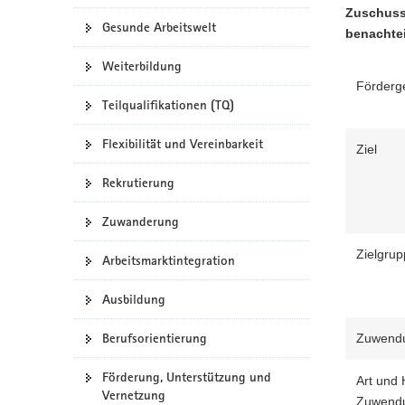
Zuschuss 
a
Gesunde Arbeitswelt
benachtei
v
i
Weiterbildung
g
Förderg
a
Teilqualifikationen (TQ)
t
Flexibilität und Vereinbarkeit
i
Ziel
o
Rekrutierung
n
Zuwanderung
Zielgru
Arbeitsmarktintegration
Ausbildung
Berufsorientierung
Zuwend
Förderung, Unterstützung und
Art und
Vernetzung
Zuwend