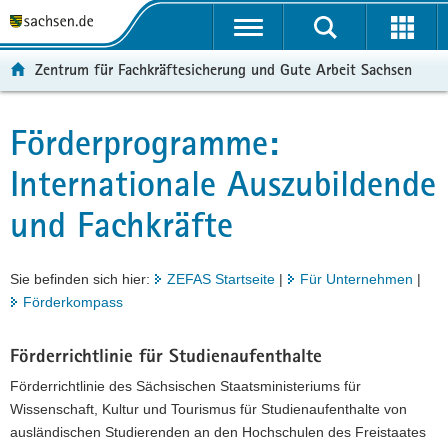
P
P
H
W
F
o
o
a
e
o
r
r
u
i
o
Zentrum für Fachkräftesicherung und Gute Arbeit Sachsen
t
t
p
t
t
a
a
t
e
e
l
l
i
r
r
Förderprogramme:
Hauptinhalt
ü
n
n
e
-
Internationale Auszubildende
b
a
h
I
B
e
v
a
n
e
und Fachkräfte
r
i
l
f
r
g
g
t
o
e
r
a
r
i
Sie befinden sich hier:
ZEFAS Startseite
|
Für Unternehmen
|
e
t
m
c
Förderkompass
i
i
a
h
f
o
t
e
n
i
Förderrichtlinie für Studienaufenthalte
n
o
Förderrichtlinie des Sächsischen Staatsministeriums für
d
n
Wissenschaft, Kultur und Tourismus für Studienaufenthalte von
e
ausländischen Studierenden an den Hochschulen des Freistaates
N