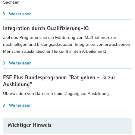
Sachsen
a
v
Weiterlesen
i
g
Integration durch Qualifizierung-IQ
a
Ziel des Programms ist die Förderung von Maßnahmen zur
t
nachhaltigen und bildungsadäquaten Integration von erwachsenen
i
Menschen ausländischer Herkunft in den Arbeitsmarkt
o
n
Weiterlesen
ESF Plus Bundesprogramm "Rat geben - Ja zur
Ausbildung"
Überwinden von Barrieren beim Zugang zur Ausbildung
Weiterlesen
Weitere
Wichtiger Hinweis
Information