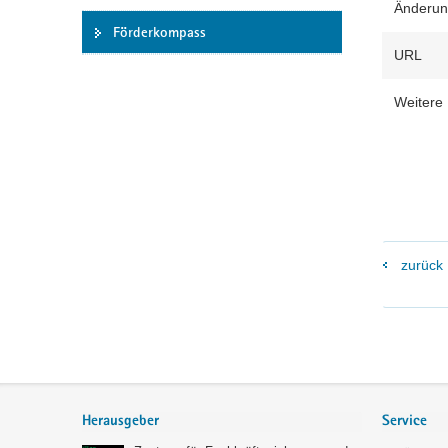
Änderu
Förderkompass
URL
Weitere 
zurück
Footer-
Bereich
Herausgeber
Service