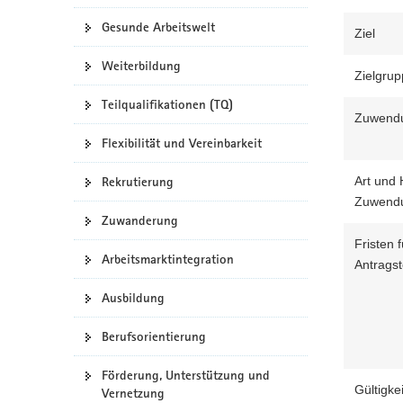
a
Gesunde Arbeitswelt
Ziel
v
i
Weiterbildung
Zielgru
g
a
Teilqualifikationen (TQ)
Zuwend
t
Flexibilität und Vereinbarkeit
i
o
Rekrutierung
Art und
n
Zuwend
Zuwanderung
Fristen f
Arbeitsmarktintegration
Antragst
Ausbildung
Berufsorientierung
Förderung, Unterstützung und
Gültigkei
Vernetzung