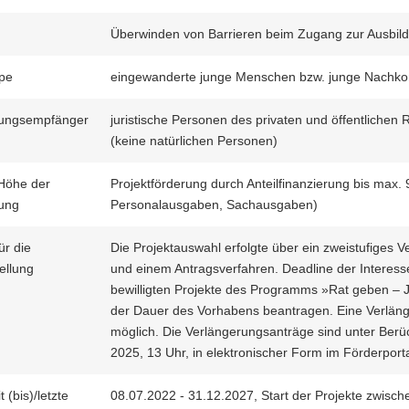
Überwinden von Barrieren beim Zugang zur Ausbil
ppe
eingewanderte junge Menschen bzw. junge Nachk
ungsempfänger
juristische Personen des privaten und öffentlichen
(keine natürlichen Personen)
 Höhe der
Projektförderung durch Anteilfinanzierung bis ma
ung
Personalausgaben, Sachausgaben)
ür die
Die Projektauswahl erfolgte über ein zweistufiges
ellung
und einem Antragsverfahren. Deadline der Interes
bewilligten Projekte des Programms »Rat geben – J
der Dauer des Vorhabens beantragen. Eine Verlänger
möglich. Die Verlängerungsanträge sind unter Ber
2025, 13 Uhr, in elektronischer Form im Förderport
t (bis)/letzte
08.07.2022 - 31.12.2027, Start der Projekte zwisch