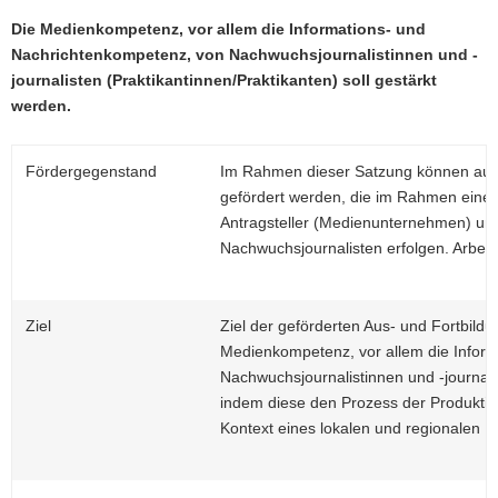
a
Die Medienkompetenz, vor allem die Informations- und
v
Nachrichtenkompetenz, von Nachwuchsjournalistinnen und -
i
journalisten (Praktikantinnen/Praktikanten) soll gestärkt
g
werden.
a
t
Fördergegenstand
​​​​Im Rahmen dieser Satzung können a
i
gefördert werden, die im Rahmen eine
o
Antragsteller (Medienunternehmen) und
n
Nachwuchsjournalisten erfolgen. Arbeits
Ziel
Ziel der geförderten Aus- und Fortbild
Medienkompetenz, vor allem die Infor
Nachwuchsjournalistinnen und -journalis
indem diese den Prozess der Produktio
Kontext eines lokalen und regionalen 