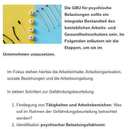
a
Die GBU für psychische
v
Belastungen sollte ein
i
integraler Bestandteil des
g
betrieblichen Arbeits- und
a
Gesundheitsschutzes sein. Im
t
Folgenden erläutern wir die
i
Etappen, um sie im
o
Unternehmen umzusetzen.
n
Im Fokus stehen hierbei die Arbeitsinhalte, Arbeitsorganisation,
soziale Beziehungen und die Arbeitsumgebung.
In sieben Schritten zur Gefährdungsbeurteilung:
Festlegung von
Tätigkeiten und Arbeitsbereichen
: Was
soll im Rahmen der Gefährdungsbeurteilung betrachtet
werden?
Identifikation
psychischer Belastungsfaktoren
: