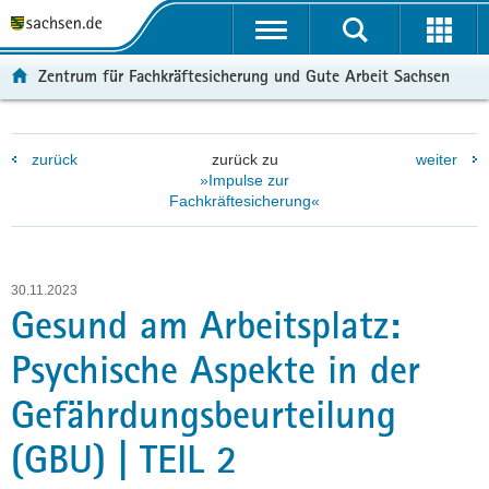
P
P
H
F
o
o
a
o
r
r
u
o
Zentrum für Fachkräftesicherung und Gute Arbeit Sachsen
t
t
p
t
a
a
t
e
l
l
i
r
zurück
zurück zu
weiter
ü
n
n
-
»Impulse zur
b
a
h
B
Fachkräftesicherung«
e
v
a
e
r
i
l
r
g
g
t
e
r
a
i
30.11.2023
Gesund am Arbeitsplatz:
e
t
c
i
i
h
Psychische Aspekte in der
f
o
e
n
Gefährdungsbeurteilung
n
d
(GBU) | TEIL 2
e
N