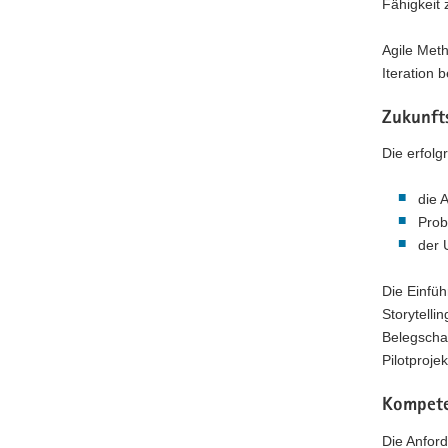
Fähigkeit 
Agile Met
Iteration 
Zukunft
Die erfol
die 
Prob
der 
Die Einfüh
Storytell
Belegscha
Pilotproje
Kompete
Die Anfor