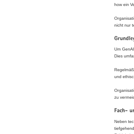
how ein V
Organisati
nicht nur
Grundle
Um GenAI-
Dies umfas
Regelmäßi
und ethisc
Organisati
zu vermeid
Fach- u
Neben tec
tiefgehend