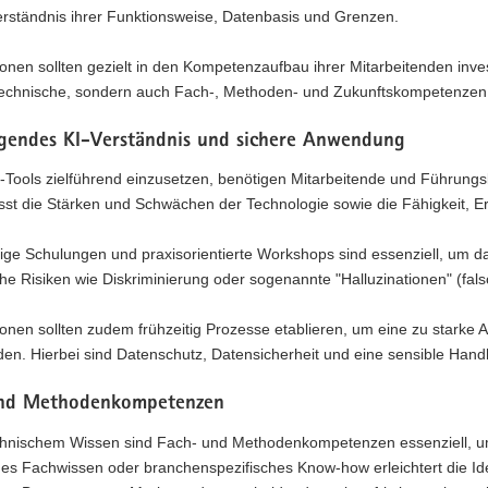
erständnis ihrer Funktionsweise, Datenbasis und Grenzen.
onen sollten gezielt in den Kompetenzaufbau ihrer Mitarbeitenden inve
 technische, sondern auch Fach-, Methoden- und Zukunftskompetenzen
gendes KI-Verständnis und sichere Anwendung
Tools zielführend einzusetzen, benötigen Mitarbeitende und Führungsk
st die Stärken und Schwächen der Technologie sowie die Fähigkeit, Er
ge Schulungen und praxisorientierte Workshops sind essenziell, um da
he Risiken wie Diskriminierung oder sogenannte "Halluzinationen" (fal
onen sollten zudem frühzeitig Prozesse etablieren, um eine zu starke 
en. Hierbei sind Datenschutz, Datensicherheit und eine sensible Hand
nd Methodenkompetenzen
hnischem Wissen sind Fach- und Methodenkompetenzen essenziell, um K
es Fachwissen oder branchenspezifisches Know-how erleichtert die Ident