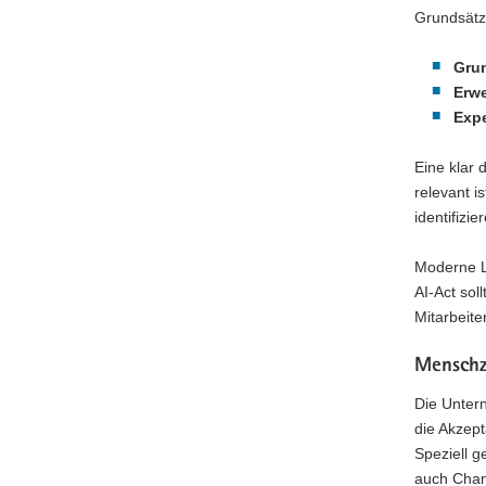
Grundsätz
Gru
Erwe
Exp
Eine klar
relevant 
identifizi
Moderne L
AI-Act so
Mitarbeite
Menschz
Die Untern
die Akzep
Speziell 
auch Chan