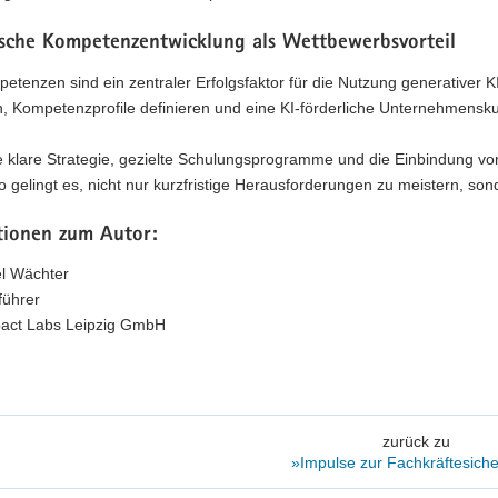
ische Kompetenzentwicklung als Wettbewerbsvorteil
petenzen sind ein zentraler Erfolgsfaktor für die Nutzung generativer K
n, Kompetenzprofile definieren und eine KI-förderliche Unternehmenskul
 klare Strategie, gezielte Schulungsprogramme und die Einbindung von
 gelingt es, nicht nur kurzfristige Herausforderungen zu meistern, son
tionen zum Autor:
el Wächter
führer
mpact Labs Leipzig GmbH
zurück zu
»Impulse zur Fachkräftesich