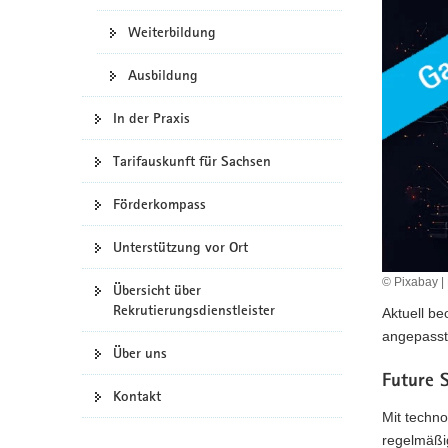
a
Weiterbildung
v
i
Ausbildung
g
a
In der Praxis
t
i
Tarifauskunft für Sachsen
o
Förderkompass
n
Unterstützung vor Ort
© Pixabay |
Übersicht über
Rekrutierungsdienstleister
Aktuell be
angepasst
Über uns
Future S
Kontakt
Mit techno
regelmäßi