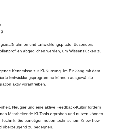
n
ng
ildungsmaßnahmen und Entwicklungspfade. Besonders
Rollenprofilen abgeglichen werden, um Wissenslücken zu
egende Kenntnisse zur KI-Nutzung. Im Einklang mit dem
illierte Entwicklungsprogramme können ausgewählte
ration aktiv vorantreiben.
fenheit, Neugier und eine aktive Feedback-Kultur fördern
enen Mitarbeitende KI-Tools erproben und nutzen können.
nd Technik. Sie benötigen neben technischem Know-how
d überzeugend zu begegnen.