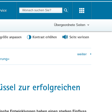
Suchbegriff
rvice
Suche starten
Übergeordnete Seiten
tgröße anpassen
Kontrast erhöhen
Seite vorlesen
weiter
erung«
ssel zur erfolgreichen
sche Entwicklungen haben einen starken Einfluss