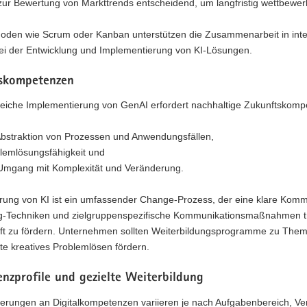
zur Bewertung von Markttrends entscheidend, um langfristig wettbewerb
hoden wie Scrum oder Kanban unterstützen die Zusammenarbeit in inte
bei der Entwicklung und Implementierung von KI-Lösungen.
skompetenzen
greiche Implementierung von GenAI erfordert nachhaltige Zukunftskom
Abstraktion von Prozessen und Anwendungsfällen,
lemlösungsfähigkeit und
Umgang mit Komplexität und Veränderung.
rung von KI ist ein umfassender Change-Prozess, der eine klare Kommu
ing-Techniken und zielgruppenspezifische Kommunikationsmaßnahmen tr
ft zu fördern. Unternehmen sollten Weiterbildungsprogramme zu Th
kte kreatives Problemlösen fördern.
nzprofile und gezielte Weiterbildung
derungen an Digitalkompetenzen variieren je nach Aufgabenbereich, V