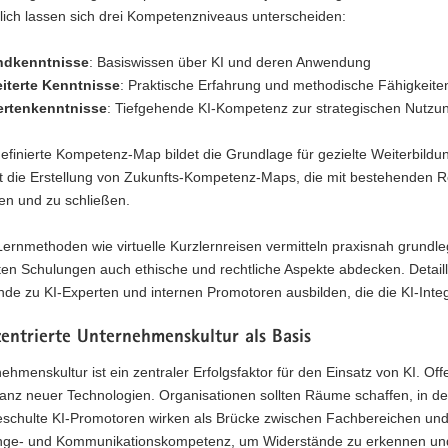
lich lassen sich drei Kompetenzniveaus unterscheiden:
ndkenntnisse
: Basiswissen über KI und deren Anwendung
iterte Kenntnisse
: Praktische Erfahrung und methodische Fähigkeite
ertenkenntnisse
: Tiefgehende KI-Kompetenz zur strategischen Nutzu
 definierte Kompetenz-Map bildet die Grundlage für gezielte Weiterb
ist die Erstellung von Zukunfts-Kompetenz-Maps, die mit bestehenden 
eren und zu schließen.
ernmethoden wie virtuelle Kurzlernreisen vermitteln praxisnah grundl
llten Schulungen auch ethische und rechtliche Aspekte abdecken. Deta
nde zu KI-Experten und internen Promotoren ausbilden, die die KI-Integ
entrierte Unternehmenskultur als Basis
ehmenskultur ist ein zentraler Erfolgsfaktor für den Einsatz von KI. Of
tanz neuer Technologien. Organisationen sollten Räume schaffen, in d
geschulte KI-Promotoren wirken als Brücke zwischen Fachbereichen u
ge- und Kommunikationskompetenz, um Widerstände zu erkennen un