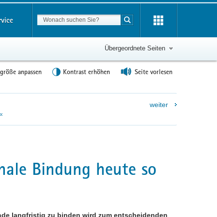
Suchbegriff
rvice
Suche starten
Übergeordnete Seiten
tgröße anpassen
Kontrast erhöhen
Seite vorlesen
weiter
«
nale Bindung heute so
nde langfristig zu binden wird zum entscheidenden