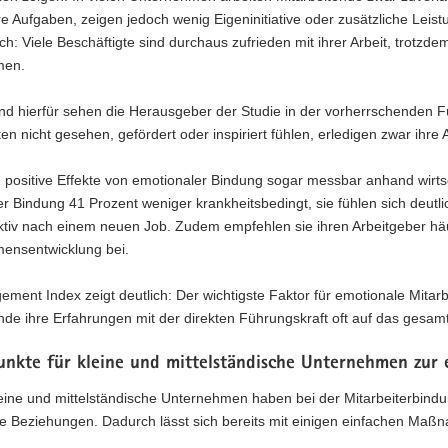
hre Aufgaben, zeigen jedoch wenig Eigeninitiative oder zusätzliche Leist
h: Viele Beschäftigte sind durchaus zufrieden mit ihrer Arbeit, trotzde
men.
d hierfür sehen die Herausgeber der Studie in der vorherrschenden Füh
en nicht gesehen, gefördert oder inspiriert fühlen, erledigen zwar ihre
 positive Effekte von emotionaler Bindung sogar messbar anhand wirtsc
r Bindung 41 Prozent weniger krankheitsbedingt, sie fühlen sich deutli
ktiv nach einem neuen Job. Zudem empfehlen sie ihren Arbeitgeber häuf
ensentwicklung bei.
ment Index zeigt deutlich: Der wichtigste Faktor für emotionale Mitarb
nde ihre Erfahrungen mit der direkten Führungskraft oft auf das ges
unkte für kleine und mittelständische Unternehmen zur 
eine und mittelständische Unternehmen haben bei der Mitarbeiterbindu
e Beziehungen. Dadurch lässt sich bereits mit einigen einfachen Maßn