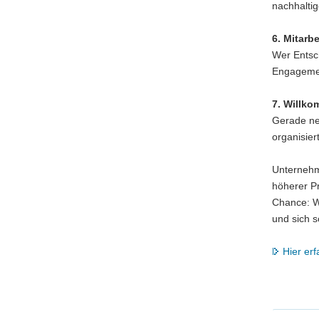
nachhaltig
6. Mitarb
Wer Entsch
Engagement
7. Willk
Gerade neu
organisier
Unternehme
höherer Pr
Chance: We
und sich s
Hier er