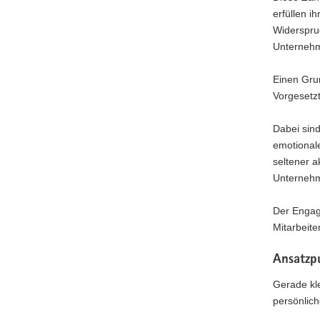
erfüllen i
Widerspruc
Unterneh
Einen Grun
Vorgesetzt
Dabei sind
emotionale
seltener a
Unternehm
Der Engage
Mitarbeite
Ansatzp
Gerade kl
persönlich