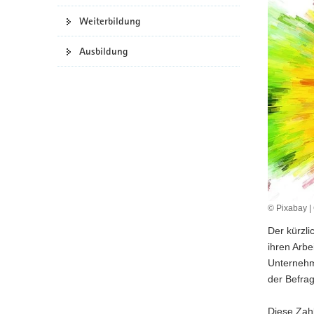
a
Weiterbildung
v
i
Ausbildung
g
a
t
i
o
n
© Pixabay |
Der kürzli
ihren Arbe
Unternehm
der Befrag
Diese Zahl