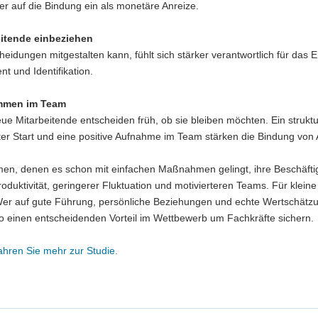
er auf die Bindung ein als monetäre Anreize.
eitende einbeziehen
eidungen mitgestalten kann, fühlt sich stärker verantwortlich für das E
 und Identifikation.
ommen im Team
e Mitarbeitende entscheiden früh, ob sie bleiben möchten. Ein strukturi
ter Start und eine positive Aufnahme im Team stärken die Bindung von
n, denen es schon mit einfachen Maßnahmen gelingt, ihre Beschäftigt
oduktivität, geringerer Fluktuation und motivierteren Teams. Für klein
r auf gute Führung, persönliche Beziehungen und echte Wertschätzung 
o einen entscheidenden Vorteil im Wettbewerb um Fachkräfte sichern.
fahren Sie mehr zur Studie.