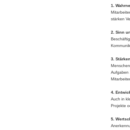
1. Wahrne
Mitarbeit
stärken Ve
2. Sinn u
Beschäftig
Kommunikat
3. Stärke
Menschen a
Aufgaben 
Mitarbeite
4. Entwic
Auch in k
Projekte o
5. Wertsc
Anerkennun