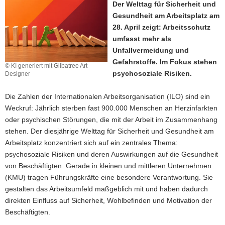
Der Welttag für Sicherheit und
a
Gesundheit am Arbeitsplatz am
v
28. April zeigt: Arbeitsschutz
i
umfasst mehr als
g
Unfallvermeidung und
a
Gefahrstoffe. Im Fokus stehen
© KI generiert mit Glibatree Art
t
psychosoziale Risiken.
Designer
i
o
Die Zahlen der Internationalen Arbeitsorganisation (ILO) sind ein
n
Weckruf: Jährlich sterben fast 900.000 Menschen an Herzinfarkten
oder psychischen Störungen, die mit der Arbeit im Zusammenhang
stehen. Der diesjährige Welttag für Sicherheit und Gesundheit am
Arbeitsplatz konzentriert sich auf ein zentrales Thema:
psychosoziale Risiken und deren Auswirkungen auf die Gesundheit
von Beschäftigten. Gerade in kleinen und mittleren Unternehmen
(KMU) tragen Führungskräfte eine besondere Verantwortung. Sie
gestalten das Arbeitsumfeld maßgeblich mit und haben dadurch
direkten Einfluss auf Sicherheit, Wohlbefinden und Motivation der
Beschäftigten.