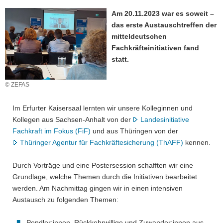
a
Am 20.11.2023 war es soweit –
v
das erste Austauschtreffen der
i
mitteldeutschen
g
Fachkräfteinitiativen fand
a
statt.
t
i
© ZEFAS
o
n
Im Erfurter Kaisersaal lernten wir unsere Kolleginnen und
Kollegen aus Sachsen-Anhalt von der
Landesinitiative
Fachkraft im Fokus (FiF)
und aus Thüringen von der
Thüringer Agentur für Fachkräftesicherung (ThAFF)
kennen.
Durch Vorträge und eine Postersession schafften wir eine
Grundlage, welche Themen durch die Initiativen bearbeitet
werden. Am Nachmittag gingen wir in einen intensiven
Austausch zu folgenden Themen:
Pendler:innen, Rückkehrwillige und Zuwander:innen aus