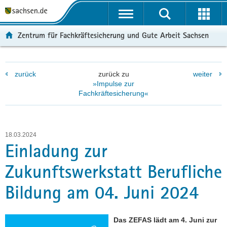
P
P
H
F
o
o
a
o
r
r
u
o
Zentrum für Fachkräftesicherung und Gute Arbeit Sachsen
t
t
p
t
a
a
t
e
l
l
i
r
zurück
zurück zu
weiter
ü
n
n
-
»Impulse zur
b
a
h
B
Fachkräftesicherung«
e
v
a
e
r
i
l
r
g
g
t
e
r
a
i
18.03.2024
Einladung zur
e
t
c
i
i
h
Zukunftswerkstatt Berufliche
f
o
e
n
Bildung am 04. Juni 2024
n
d
e
Das ZEFAS lädt am 4. Juni zur
N