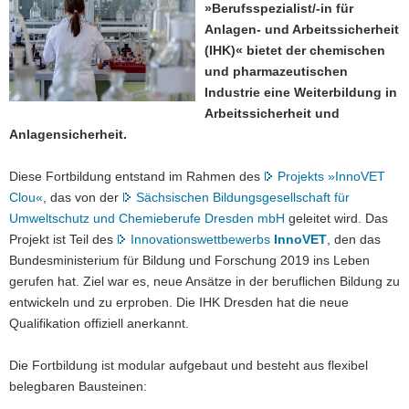
»Berufsspezialist/-in für
a
Anlagen- und Arbeitssicherheit
v
(IHK)« bietet der chemischen
i
und pharmazeutischen
g
Industrie eine Weiterbildung in
a
Arbeitssicherheit und
t
Anlagensicherheit.
i
o
Diese Fortbildung entstand im Rahmen des
Projekts »InnoVET
n
Clou«
, das von der
Sächsischen Bildungsgesellschaft für
Umweltschutz und Chemieberufe Dresden mbH
geleitet wird. Das
Projekt ist Teil des
Innovationswettbewerbs
InnoVET
, den das
Bundesministerium für Bildung und Forschung 2019 ins Leben
gerufen hat. Ziel war es, neue Ansätze in der beruflichen Bildung zu
entwickeln und zu erproben. Die IHK Dresden hat die neue
Qualifikation offiziell anerkannt.
Die Fortbildung ist modular aufgebaut und besteht aus flexibel
belegbaren Bausteinen: