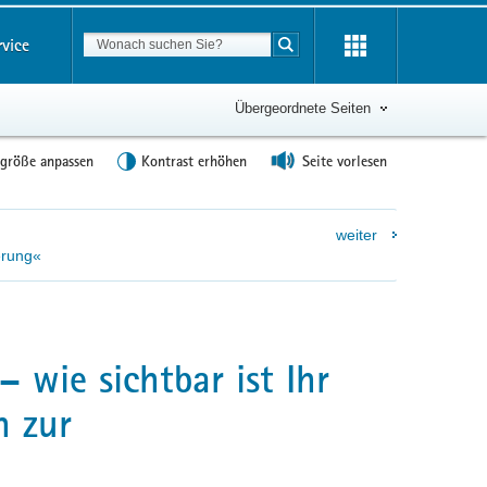
Suchbegriff
rvice
Suche starten
Übergeordnete Seiten
tgröße anpassen
Kontrast erhöhen
Seite vorlesen
weiter
erung«
– wie sichtbar ist Ihr
n zur