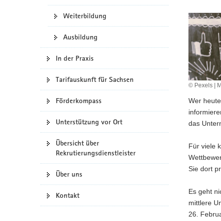
a
Weiterbildung
v
i
Ausbildung
g
a
In der Praxis
t
i
Tarifauskunft für Sachsen
© Pexels | 
o
Förderkompass
Wer heute 
n
informiere
Unterstützung vor Ort
das Unter
Übersicht über
Für viele
Rekrutierungsdienstleister
Wettbewerb
Sie dort p
Über uns
Es geht ni
Kontakt
mittlere U
26. Februa