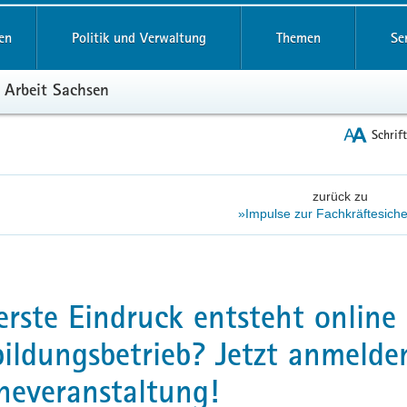
reifende
en
Politik und Verwaltung
Themen
Se
 Arbeit Sachsen
Schrif
zurück zu
»Impulse zur Fachkräftesich
erste Eindruck entsteht online 
ildungsbetrieb? Jetzt anmelde
neveranstaltung!