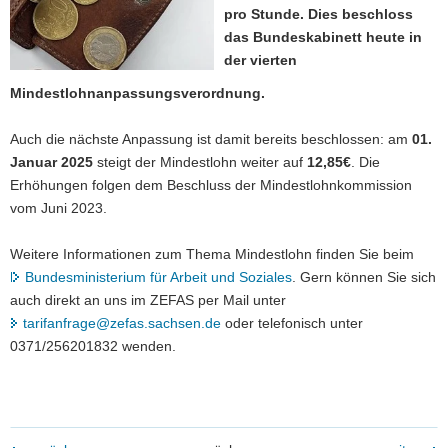
pro Stunde. Dies beschloss
a
das Bundeskabinett heute in
v
der vierten
i
g
Mindestlohnanpassungsverordnung.
a
t
Auch die nächste Anpassung ist damit bereits beschlossen: am
01.
i
Januar 2025
steigt der Mindestlohn weiter auf
12,85€
. Die
o
Erhöhungen folgen dem Beschluss der Mindestlohnkommission
n
vom Juni 2023.
Weitere Informationen zum Thema Mindestlohn finden Sie beim
Bundesministerium für Arbeit und Soziales
. Gern können Sie sich
auch direkt an uns im ZEFAS per Mail unter
tarifanfrage@zefas.sachsen.de
oder telefonisch unter
0371/256201832 wenden.