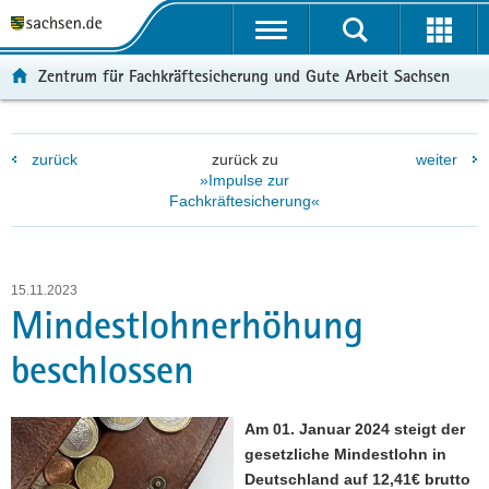
P
P
H
F
o
o
a
o
r
r
u
o
Zentrum für Fachkräftesicherung und Gute Arbeit Sachsen
t
t
p
t
a
a
t
e
l
l
i
r
zurück
zurück zu
weiter
ü
n
n
-
»Impulse zur
b
a
h
B
Fachkräftesicherung«
e
v
a
e
r
i
l
r
g
g
t
e
r
a
i
15.11.2023
Mindestlohnerhöhung
e
t
c
i
i
h
beschlossen
f
o
e
n
n
Am 01. Januar 2024 steigt der
d
gesetzliche Mindestlohn in
e
Deutschland auf 12,41€ brutto
N