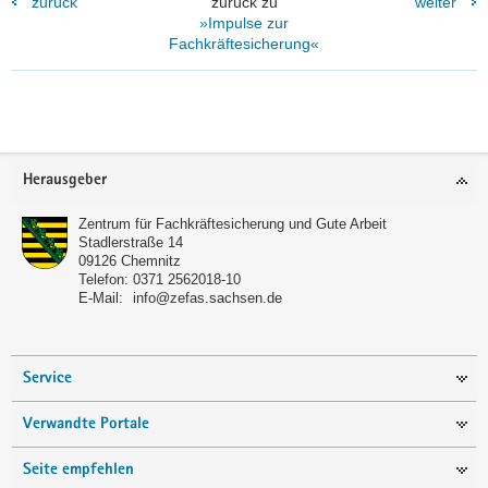
zurück
zurück zu
weiter
»Impulse zur
Fachkräftesicherung«
Footer-
Herausgeber
Bereich
Zentrum für Fachkräftesicherung und Gute Arbeit
Stadlerstraße 14
09126
Chemnitz
Telefon:
0371 2562018-10
E-Mail:
info@zefas.sachsen.de
Service
Verwandte Portale
Seite empfehlen