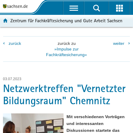
P
P
H
F
o
o
a
o
r
r
u
o
Zentrum für Fachkräftesicherung und Gute Arbeit Sachsen
t
t
p
t
a
a
t
e
l
l
i
r
zurück
zurück zu
weiter
ü
n
n
-
»Impulse zur
b
a
h
B
Fachkräftesicherung«
e
v
a
e
r
i
l
r
g
g
t
e
r
a
i
03.07.2023
Netzwerktreffen "Vernetzter
e
t
c
i
i
h
Bildungsraum" Chemnitz
f
o
e
n
n
Mit verschiedenen Vorträgen
d
und interessanten
e
Diskussionen startete das
N