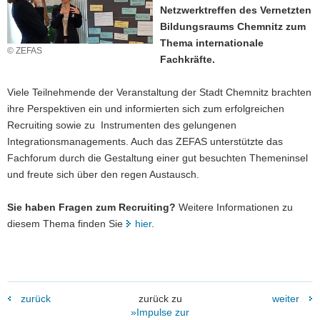
Netzwerktreffen des Vernetzten
a
Bildungsraums Chemnitz zum
v
Thema internationale
i
© ZEFAS
Fachkräfte.
g
a
Viele Teilnehmende der Veranstaltung der Stadt Chemnitz brachten
t
ihre Perspektiven ein und informierten sich zum erfolgreichen
i
Recruiting sowie zu Instrumenten des gelungenen
o
Integrationsmanagements. Auch das ZEFAS unterstützte das
n
Fachforum durch die Gestaltung einer gut besuchten Themeninsel
und freute sich über den regen Austausch.
Sie haben Fragen zum Recruiting?
Weitere Informationen zu
diesem Thema finden Sie
hier
.
zurück
zurück zu
weiter
»Impulse zur