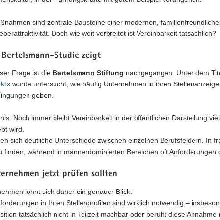
ßnahmen sind zentrale Bausteine einer modernen, familienfreundlichen
eberattraktivität. Doch wie weit verbreitet ist Vereinbarkeit tatsächlich?
 Bertelsmann-Studie zeigt
ser Frage ist die
Bertelsmann Stiftung
nachgegangen. Unter dem Tite
kt
« wurde untersucht, wie häufig Unternehmen in ihren Stellenanzeigen
dingungen geben.
is: Noch immer bleibt Vereinbarkeit in der öffentlichen Darstellung vie
ebt wird.
en sich deutliche Unterschiede zwischen einzelnen Berufsfeldern. In f
u finden, während in männerdominierten Bereichen oft Anforderungen do
ernehmen jetzt prüfen sollten
ehmen lohnt sich daher ein genauer Blick:
orderungen in Ihren Stellenprofilen sind wirklich notwendig – insbeson
osition tatsächlich nicht in Teilzeit machbar oder beruht diese Annahme 