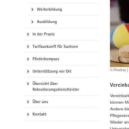
a
Weiterbildung
v
i
Ausbildung
g
a
In der Praxis
t
i
Tarifauskunft für Sachsen
o
Förderkompass
n
© Pixabay |
Unterstützung vor Ort
Übersicht über
Vereinba
Rekrutierungsdienstleister
Vereinbark
Über uns
können Mit
Andere bie
Kontakt
Pflegever
Wieder an
Unternehm