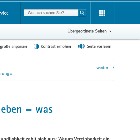
Suchbegriff
rvice
Suche starten
Übergeordnete Seiten
tgröße anpassen
Kontrast erhöhen
Seite vorlesen
weiter
erung«
tleben – was
eundlichkeit zahlt sich aus: Warum Vereinbarkeit ein