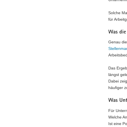
Solche Ma
für Arbeitg
Was die
Genau die
Stellenmar
Arbeitsbe
Das Ergebn
längst gel
Dabei zeig
häufiger z
Was Unt
Für Untern
Welche Anf
Ist eine P