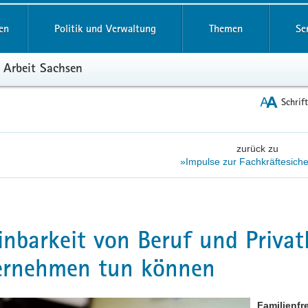
reifende
en
Politik und Verwaltung
Themen
Se
 Arbeit Sachsen
Schrif
zurück zu
»Impulse zur Fachkräftesich
inbarkeit von Beruf und Priva
ernehmen tun können
Familienfr