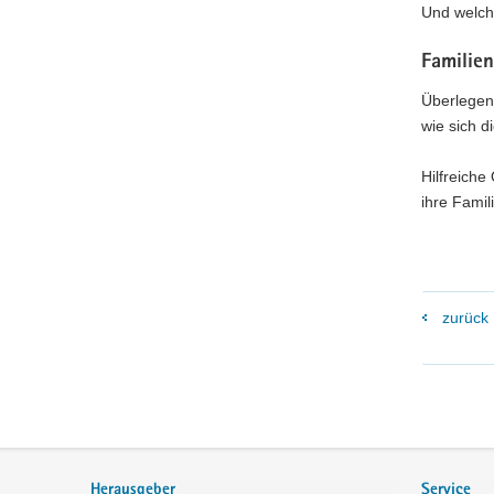
Und welche
Familien
Überlegen
wie sich d
Hilfreiche
ihre Famil
zurück
Footer-
Bereich
Herausgeber
Service