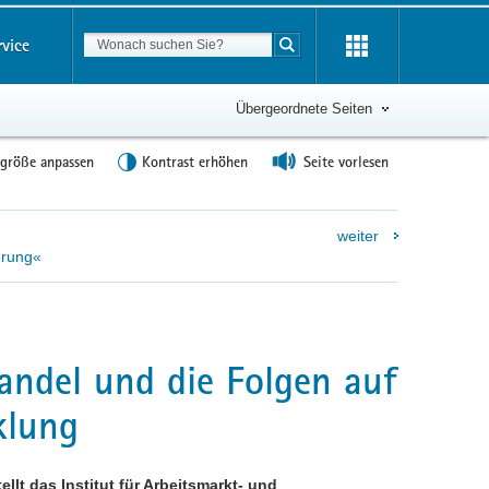
Suchbegriff
rvice
Suche starten
Übergeordnete Seiten
tgröße anpassen
Kontrast erhöhen
Seite vorlesen
weiter
erung«
ndel und die Folgen auf
klung
ellt das Institut für Arbeitsmarkt- und