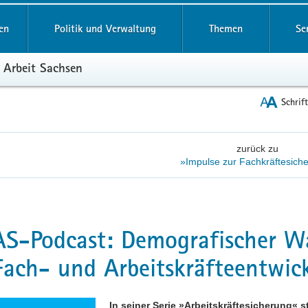
reifende
en
Politik und Verwaltung
Themen
Se
 Arbeit Sachsen
Schrif
zurück zu
»Impulse zur Fachkräftesich
S-Podcast: Demografischer Wa
Fach- und Arbeitskräfteentwic
In seiner Serie »Arbeitskräftesicherung« st