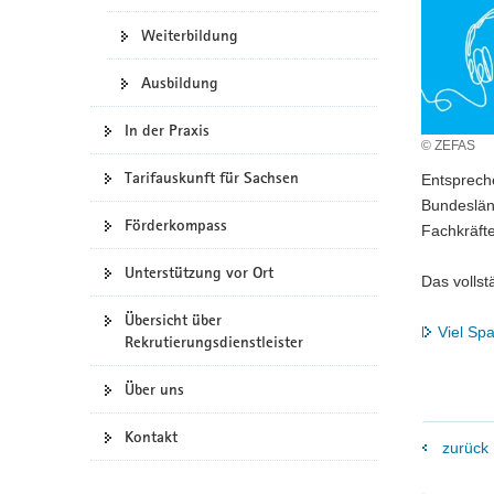
a
Weiterbildung
v
i
Ausbildung
g
a
In der Praxis
© ZEFAS
t
i
Tarifauskunft für Sachsen
Entspreche
o
Bundeslän
Förderkompass
n
Fachkräft
Unterstützung vor Ort
Das vollst
Übersicht über
Viel Sp
Rekrutierungsdienstleister
Über uns
Kontakt
zurück