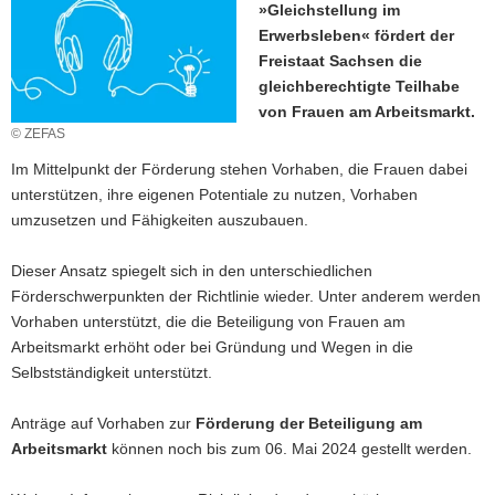
»Gleichstellung im
a
Erwerbsleben« fördert der
v
Freistaat Sachsen die
i
gleichberechtigte Teilhabe
g
von Frauen am Arbeitsmarkt.
a
© ZEFAS
t
Im Mittelpunkt der Förderung stehen Vorhaben, die Frauen dabei
i
unterstützen, ihre eigenen Potentiale zu nutzen, Vorhaben
o
umzusetzen und Fähigkeiten auszubauen.
n
Dieser Ansatz spiegelt sich in den unterschiedlichen
Förderschwerpunkten der Richtlinie wieder. Unter anderem werden
Vorhaben unterstützt, die die Beteiligung von Frauen am
Arbeitsmarkt erhöht oder bei Gründung und Wegen in die
Selbstständigkeit unterstützt.
Anträge auf Vorhaben zur
Förderung der Beteiligung am
Arbeitsmarkt
können noch bis zum 06. Mai 2024 gestellt werden.