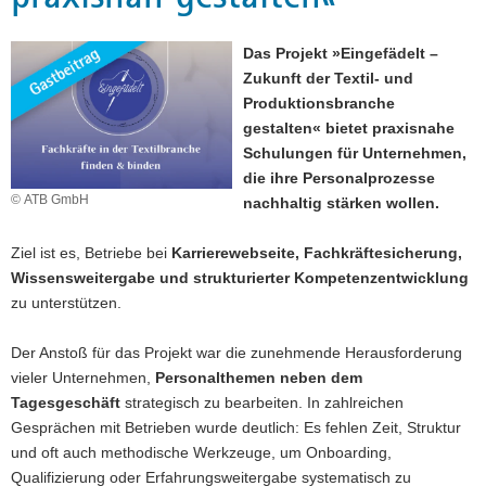
a
v
Das Projekt »Eingefädelt –
i
Zukunft der Textil- und
g
Produktionsbranche
a
gestalten« bietet praxisnahe
t
Schulungen für Unternehmen,
i
die ihre Personalprozesse
o
© ATB GmbH
nachhaltig stärken wollen.
n
Ziel ist es, Betriebe bei
Karrierewebseite,
Fachkräftesicherung,
Wissensweitergabe und strukturierter Kompetenzentwicklung
zu unterstützen.
Der Anstoß für das Projekt war die zunehmende Herausforderung
vieler Unternehmen,
Personalthemen neben dem
Tagesgeschäft
strategisch zu bearbeiten. In zahlreichen
Gesprächen mit Betrieben wurde deutlich: Es fehlen Zeit, Struktur
und oft auch methodische Werkzeuge, um Onboarding,
Qualifizierung oder Erfahrungsweitergabe systematisch zu