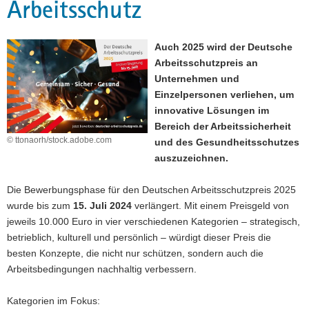
Arbeitsschutz
a
v
i
Auch 2025 wird der Deutsche
g
Arbeitsschutzpreis an
a
Unternehmen und
t
Einzelpersonen verliehen, um
i
innovative Lösungen im
o
Bereich der Arbeitssicherheit
© ttonaorh/stock.adobe.com
n
und des Gesundheitsschutzes
auszuzeichnen.
Die Bewerbungsphase für den Deutschen Arbeitsschutzpreis 2025
wurde bis zum
15. Juli 2024
verlängert. Mit einem Preisgeld von
jeweils 10.000 Euro in vier verschiedenen Kategorien – strategisch,
betrieblich, kulturell und persönlich – würdigt dieser Preis die
besten Konzepte, die nicht nur schützen, sondern auch die
Arbeitsbedingungen nachhaltig verbessern.
Kategorien im Fokus: