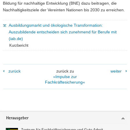
Bildung für nachhaltige Entwicklung (BNE) dazu beitragen, die
Nachhaltigkeitsziele der Vereinten Nationen bis 2030 zu erreichen.
Ausbildungsmarkt und ökologische Transformation:
Auszubildende entscheiden sich zunehmend für Berufe mit
(iab.de)
Kurzbericht
zurück
zurück zu
weiter
»Impulse zur
Fachkräftesicherung«
Footer-
Herausgeber
Bereich
Zentrum für Fachkräftesicherung und Gute Arbeit