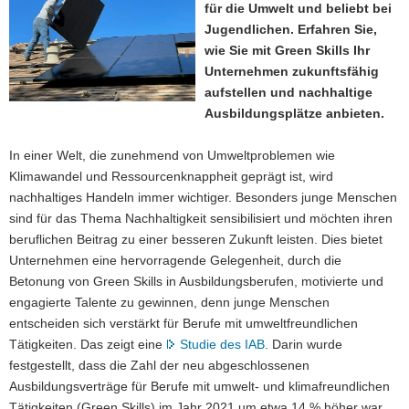
für die Umwelt und beliebt bei
a
Jugendlichen. Erfahren Sie,
v
wie Sie mit Green Skills Ihr
i
Unternehmen zukunftsfähig
g
aufstellen und nachhaltige
a
Ausbildungsplätze anbieten.
t
i
In einer Welt, die zunehmend von Umweltproblemen wie
o
Klimawandel und Ressourcenknappheit geprägt ist, wird
n
nachhaltiges Handeln immer wichtiger. Besonders junge Menschen
sind für das Thema Nachhaltigkeit sensibilisiert und möchten ihren
beruflichen Beitrag zu einer besseren Zukunft leisten. Dies bietet
Unternehmen eine hervorragende Gelegenheit, durch die
Betonung von Green Skills in Ausbildungsberufen, motivierte und
engagierte Talente zu gewinnen, denn junge Menschen
entscheiden sich verstärkt für Berufe mit umweltfreundlichen
Tätigkeiten. Das zeigt eine
Studie des IAB
. Darin wurde
festgestellt, dass die Zahl der neu abgeschlossenen
Ausbildungsverträge für Berufe mit umwelt- und klimafreundlichen
Tätigkeiten (Green Skills) im Jahr 2021 um etwa 14 % höher war