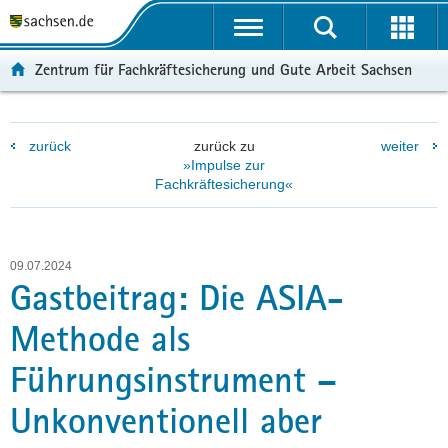
P
P
H
F
o
o
a
o
r
r
u
o
Zentrum für Fachkräftesicherung und Gute Arbeit Sachsen
t
t
p
t
a
a
t
e
l
l
i
r
zurück
zurück zu
weiter
ü
n
n
-
»Impulse zur
b
a
h
B
Fachkräftesicherung«
e
v
a
e
r
i
l
r
g
g
t
e
r
a
i
09.07.2024
Gastbeitrag: Die ASIA-
e
t
c
i
i
h
Methode als
f
o
e
n
Führungsinstrument –
n
d
Unkonventionell aber
e
N