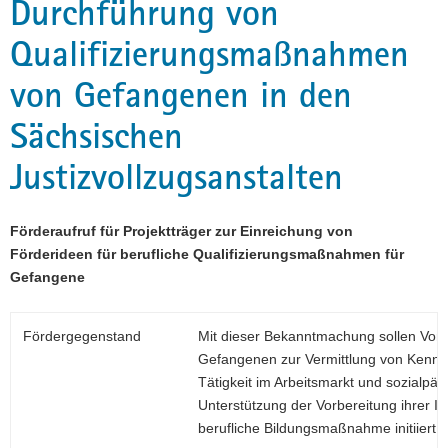
Durchführung von
a
Qualifizierungsmaßnahmen
v
i
von Gefangenen in den
g
a
Sächsischen
t
i
Justizvollzugsanstalten
o
n
Förderaufruf für Projektträger zur Einreichung von
Förderideen für berufliche Qualifizierungsmaßnahmen für
Gefangene
Fördergegenstand
Mit dieser Bekanntmachung sollen Vorha
Gefangenen zur Vermittlung von Kenntni
Tätigkeit im Arbeitsmarkt und sozialp
Unterstützung der Vorbereitung ihrer In
berufliche Bildungsmaßnahme initiiert 