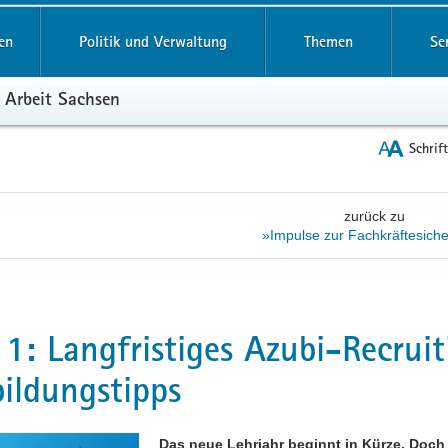
reifende
en
Politik und Verwaltung
Themen
Se
 Arbeit Sachsen
Schrif
zurück zu
»Impulse zur Fachkräftesich
 1: Langfristiges Azubi-Recrui
ildungstipps
Das neue Lehrjahr beginnt in Kürze. Doch