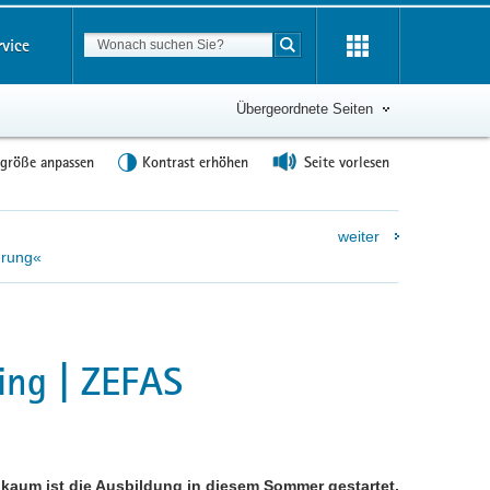
Suchbegriff
rvice
Suche starten
Übergeordnete Seiten
tgröße anpassen
Kontrast erhöhen
Seite vorlesen
weiter
erung«
ting | ZEFAS
 kaum ist die Ausbildung in diesem Sommer gestartet,