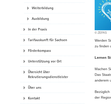
a
Weiterbildung
v
i
Ausbildung
g
a
In der Praxis
© ZEFAS
t
i
Tarifauskunft für Sachsen
Werden Sie
o
zu finden 
Förderkompass
n
Lernen Si
Unterstützung vor Ort
Machen Sie
Übersicht über
Das Staat
Rekrutierungsdienstleister
anderem u
Über uns
Bezüglich 
der Region
Kontakt