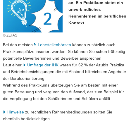
an. Ein Praktikum bietet ein
a
unverbindliches
v
Kennenlernen im beruflichen
i
Kontext.
g
a
© ZEFAS
t
Bei den meisten
Lehrstellenbörsen
können zusätzlich auch
i
Praktikumsplätze inseriert werden. So können Sie schon frühzeitig
o
potentielle Bewerberinnen und Bewerber ansprechen.
n
Laut einer
Umfrage der IHK
waren für 62 % der Azubis Praktika
und Betriebsbesichtigungen die mit Abstand hilfreichsten Angebote
der Berufsorientierung.
Während des Praktikums überzeugen Sie am besten mit einer
guten Betreuung und vergüten den Aufwand, der zum Beispiel für
die Verpflegung bei den Schülerinnen und Schülern anfällt.
Hinweise
zu rechtlichen Rahmenbedingungen sollten Sie
ebenfalls berücksichtigen.