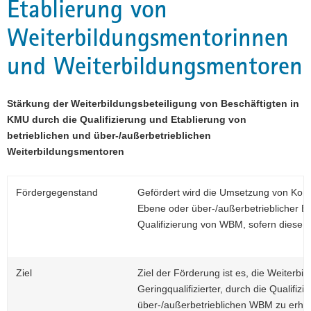
Etablierung von
a
Weiterbildungsmentorinnen
v
i
und Weiterbildungsmentoren
g
a
t
Stärkung der Weiterbildungsbeteiligung von Beschäftigten in
i
KMU durch die Qualifizierung und Etablierung von
o
betrieblichen und über-/außerbetrieblichen
n
Weiterbildungsmentoren
Fördergegenstand
Gefördert wird die Umsetzung von Konz
Ebene oder über-/außerbetrieblicher 
Qualifizierung von WBM, sofern diese 
Ziel
Ziel der Förderung ist es, die Weiterbi
Geringqualifizierter, durch die Qualifiz
über-/außerbetrieblichen WBM zu erhöh