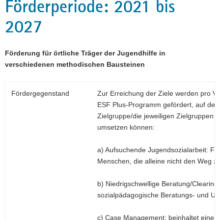
Förderperiode: 2021 bis
a
2027
v
i
g
Förderung für örtliche Träger der Jugendhilfe in
a
verschiedenen methodischen Bausteinen
t
i
o
Fördergegenstand
Zur Erreichung der Ziele werden pro V
n
ESF Plus-Programm gefördert, auf der
Zielgruppe/die jeweiligen Zielgruppen 
umsetzen können:
a) Aufsuchende Jugendsozialarbeit: For
Menschen, die alleine nicht den Weg z
b) Niedrigschwellige Beratung/Clearing: 
sozialpädagogische Beratungs- und 
c) Case Management: beinhaltet eine in